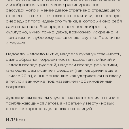
и изобразительного, менее рафинированно-
рассудочного и менее демонстративно страдающего
от всего на свете, не только от политики, но в первую
очередь от того идейного тупика, в который оно себя
само и загнало. Все представленное добротно,
культурно, умно, тонко, даже, возможно, искренно, и
при этом– к глубокому сожалению, скучно. Прилично
и скучно!
Надоело, надоело нытье, надоела сухая умственность,
разнообразная корректность, надоел английский и
надоел псевдо-русский, надоели псевдо-романтики,
«знающие расписание поездов» (так говорили еще в
начале 20 в.), а ныне знающие как удержаться на плаву
в теплой ванночке под названием «обыкновенный
совриск».
Художникам желаем улучшения настроения в связи с
приближающимся летом, а «Третьему месту» новых
столь же хорошо сделанных экспозиций.
И.Д.Чечот