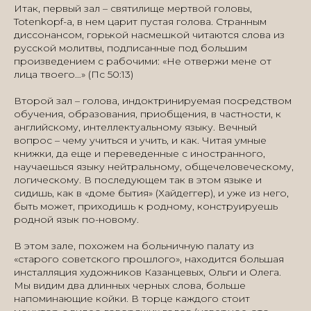
Итак, первый зал – святилище мертвой головы,
Totenkopf-а, в нем царит пустая голова. Странным
диссонансом, горькой насмешкой читаются слова из
русской молитвы, подписанные под большим
произведением с рабочими: «Не отвержи мене от
лица твоего…» (Пс 50:13)
Второй зал – голова, индоктринируемая посредством
обучения, образования, приобщения, в частности, к
английскому, интеллектуальному языку. Вечный
вопрос – чему учиться и учить, и как. Читая умные
книжки, да еще и переведенные с иностранного,
научаешься языку нейтральному, общечеловеческому,
логическому. В последующем так в этом языке и
сидишь, как в «доме бытия» (Хайдеггер), и уже из него,
быть может, приходишь к родному, конструируешь
родной язык по-новому.
В этом зале, похожем на больничную палату из
«старого советского прошлого», находится большая
инсталляция художников Казанцевых, Ольги и Олега.
Мы видим два длинных черных слова, больше
напоминающие койки. В торце каждого стоит