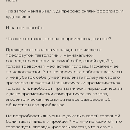
«Из запоя меня вывели, дипрессию сняли»(орфография
художника).
И на том спасибо.
Что же это такое, голова современника, в итоге?
Прежде всего голова усталая, в том числе от
пресловутой тавтологии и маниакальной
сосредоточенности на самой себе, своей судьбе,
голова тревожная, несчастная голова… Пожалеем ее
по-человечески. В то же время она работает как часы
и не в убыток себе, умеет извлекать пользу из своего
красивого несчастья. Нарциссически прагматическая
голова или, наоборот, прагматически нарциссическая
и даже прагматически самокритическая голова,
эгоцентрическая, несмотря на все разговоры об
обществе и его проблемах.
Не попробовать ли меньше думать о своей головной
боли, так, глядишь, и пройдет? Но мне не кажется, что
голова тут и вправду «раскалывается», что в самом