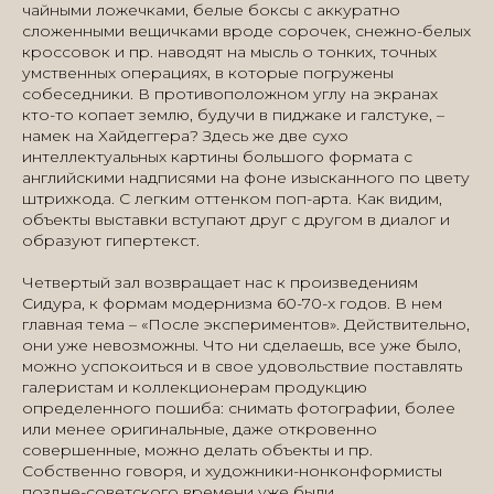
чайными ложечками, белые боксы с аккуратно
сложенными вещичками вроде сорочек, снежно-белых
кроссовок и пр. наводят на мысль о тонких, точных
умственных операциях, в которые погружены
собеседники. В противоположном углу на экранах
кто-то копает землю, будучи в пиджаке и галстуке, –
намек на Хайдеггера? Здесь же две сухо
интеллектуальных картины большого формата с
английскими надписями на фоне изысканного по цвету
штрихкода. С легким оттенком поп-арта. Как видим,
объекты выставки вступают друг с другом в диалог и
образуют гипертекст.
Четвертый зал возвращает нас к произведениям
Сидура, к формам модернизма 60-70-х годов. В нем
главная тема – «После экспериментов». Действительно,
они уже невозможны. Что ни сделаешь, все уже было,
можно успокоиться и в свое удовольствие поставлять
галеристам и коллекционерам продукцию
определенного пошиба: снимать фотографии, более
или менее оригинальные, даже откровенно
совершенные, можно делать объекты и пр.
Собственно говоря, и художники-нонконформисты
поздне-советского времени уже были