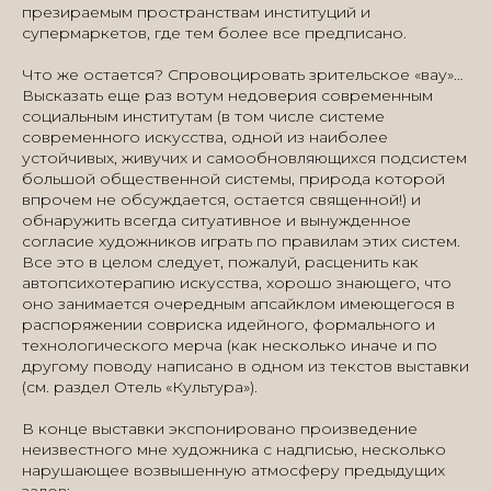
презираемым пространствам институций и
супермаркетов, где тем более все предписано.
Что же остается? Спровоцировать зрительское «вау»…
Высказать еще раз вотум недоверия современным
социальным институтам (в том числе системе
современного искусства, одной из наиболее
устойчивых, живучих и самообновляющихся подсистем
большой общественной системы, природа которой
впрочем не обсуждается, остается священной!) и
обнаружить всегда ситуативное и вынужденное
согласие художников играть по правилам этих систем.
Все это в целом следует, пожалуй, расценить как
автопсихотерапию искусства, хорошо знающего, что
оно занимается очередным апсайклом имеющегося в
распоряжении совриска идейного, формального и
технологического мерча (как несколько иначе и по
другому поводу написано в одном из текстов выставки
(см. раздел Отель «Культура»).
В конце выставки экспонировано произведение
неизвестного мне художника с надписью, несколько
нарушающее возвышенную атмосферу предыдущих
залов: