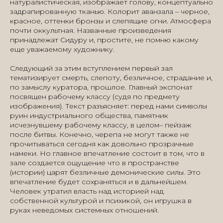
натуралистическая, изображает голову, концептуально
задрапированную тканью. Колорит аванзала – черное,
красное, оттенки бронзы и слепящие огни. Атмосфера
почти оккультная. Названные произведения
принадлежат Сидуру и, простите, не помню какому
еще уважаемому художнику.
Следующий за этим вступлением первый зал
тематизирует смерть, слепоту, безличное, страдание и,
по замыслу куратора, прошлое. Главный экспонат
посвящен рабочему классу (судя по предмету
изображения). Текст разъясняет: перед нами символы
руин индустриального общества, памятник
исчезнувшему рабочему классу, в целом– пейзаж
после битвы. Конечно, черепа не могут также не
прочитываться сегодня как довольно прозрачные
намеки. Но главное впечатление состоит в том, что в
зале создается ощущение что в пространстве
(истории) царят безличные демонические силы. Это
впечатление будет сохраняться и в дальнейшем.
Человек утратил власть над историей над
собственной культурой и психикой, он игрушка в
руках неведомых системных отношений.