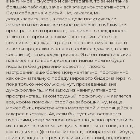
в интимное искусство и самотерапия, то зачем такие
большие таблицы, зачем вся эта демонстративность?
Сиди себе дома и рисуй. Но, кажется, мы
догадываемся: это на самом деле политические
символы и позиции, которые нацелены в публичное
пространство и признают, например, солидарность
только в скорби и плохом настроении. И все же
слышится надежда на ропот, в разных смыслах (так и
хочется продолжить: «шепот, робкое дыханье, трели
соловья…»), на молодые ростки… Это оптимистические
надежды на то время, когда интимизм можно будет
подавать без угрызений совести и плохого
настроения, еще более монументально, программно,
как окончательную победу мирового бидермайера. А
пока только несколько минут, проведенных вне
думскроллинга… Или выход из манипулятивного
пространства… Такой трудный, поскольку им является
все, кроме помойки, стройки, заброшки, ну, и еще,
может быть, пространства мастерской и строящейся в
галерее выставки. Ах, если бы, пустыри оставались
пустырями, современное искусство давно превратило
их в такие же системные, диктующие – что в них делать,
как и для чего (фотографировать, собирать что-нибудь,
снимать видео, встречаться и читать стихи), подобные