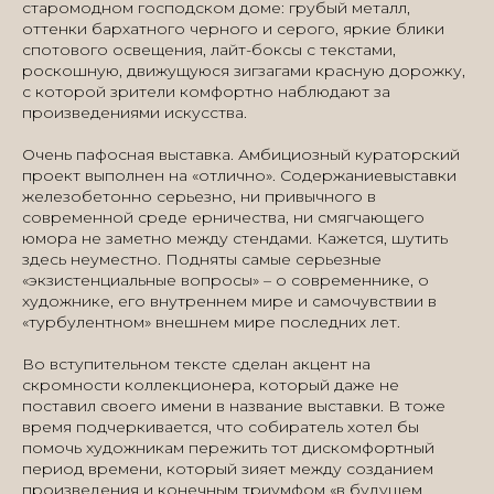
старомодном господском доме: грубый металл,
оттенки бархатного черного и серого, яркие блики
спотового освещения, лайт-боксы с текстами,
роскошную, движущуюся зигзагами красную дорожку,
с которой зрители комфортно наблюдают за
произведениями искусства.
Очень пафосная выставка. Амбициозный кураторский
проект выполнен на «отлично». Содержаниевыставки
железобетонно серьезно, ни привычного в
современной среде ерничества, ни смягчающего
юмора не заметно между стендами. Кажется, шутить
здесь неуместно. Подняты самые серьезные
«экзистенциальные вопросы» – о современнике, о
художнике, его внутреннем мире и самочувствии в
«турбулентном» внешнем мире последних лет.
Во вступительном тексте сделан акцент на
скромности коллекционера, который даже не
поставил своего имени в название выставки. В тоже
время подчеркивается, что собиратель хотел бы
помочь художникам пережить тот дискомфортный
период времени, который зияет между созданием
произведения и конечным триумфом «в будущем