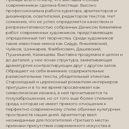
современника» сделана блестяще. Высоко
профессиональна работа куратора, архитекторов и
дизайнеров, осветителей, редакторов текстов. Нет
сомнения, что ее успех определяется качеством и
репрезентативностью собранных Денисом Химиляйне
работ современных художников, представляющих
определенный тип творчества. Среди художников
такие известные имена как Сидур, Янкилевский,
Чуйков, Шинкарев, Файбисович, Дашевский,
Пушницкий, Казанцевы. Выставка продумана в целом и
до деталей, у нее ясная структура, захватывающая
драматургия контрастирующих друг с другом залов.
Обращают на себя внимание содержательные
разъяснительные тексты, убедительный этикетаж.
Старомодный и церемонный романтизм интерьеров
притушен и в то же время просвечивает как
символическая изнанка, в ней прочитывается та
полузаброшенная, но от того еще более стильная
среда, которая не имеет прямого отношения к
перфектно-современному стилю обычных культурных
пространств наших дней. Архитектор ввел
неожиданные для посетителей «Третьего места»
признаки присутствия современного искусства в