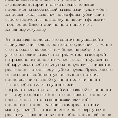
экспериментаторами только в плане попыток
продвижения своих вещей на выставки (куда им был
запрещен вход), создания новых форм публикации
своего творчества, поскольку по идеям и форме их
творчество было вторично по отношению к
западному искусству.
В пятом зале представлено состояние ушедшей в
свои увлечения головы одинокого художника. Именно
его голова, не человека, тем более не рабочего,
ученого, политика является предметом, на который
направлено основное внимание выставки. Художник
обнаруживает себяпокинутым, ненужным в эпицентре
реальности, которая ему глубоко чужда. Прежде всего
он не верит в собственную реальность, потерял
представление о своей сущности, идентичности.
Искать себя он идет в пустыню или
сосредоточивается на своей изначальной склонности
к какому-то деланию. Конечно, он живет в городе и
вылезает разве что на вернисажи или чтобы
превратить город в материал самореализации и
манипуляции. Для этого он может даже вернуться к
реализму в живописи, начать изображать людей, но не