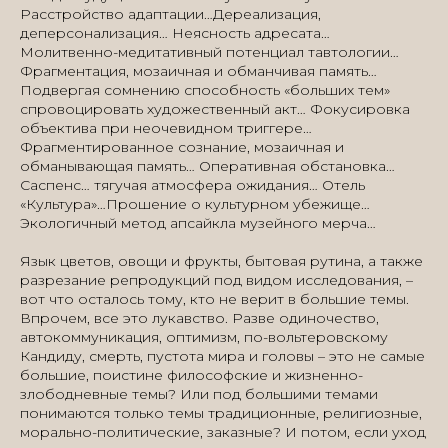
Расстройство адаптации…Дереализация,
деперсонализация… Неясность адресата…
Молитвенно-медитативный потенциал тавтологии…
Фрагментация, мозаичная и обманчивая память…
Подвергая сомнению способность «больших тем»
спровоцировать художественный акт… Фокусировка
объектива при неочевидном триггере…
Фрагментированное сознание, мозаичная и
обманывающая память… Оперативная обстановка…
Саспенс… тягучая атмосфера ожидания… Отель
«Культура»…Прошение о культурном убежище…
Экологичный метод апсайкла музейного мерча…
Язык цветов, овощи и фрукты, бытовая рутина, а также
разрезание репродукций под видом исследования, –
вот что осталось тому, кто не верит в большие темы.
Впрочем, все это лукавство. Разве одиночество,
автокоммуникация, оптимизм, по-вольтеровскому
Кандиду, смерть, пустота мира и головы – это не самые
большие, поистине философские и жизненно-
злободневные темы? Или под большими темами
понимаются только темы традиционные, религиозные,
морально-политические, заказные? И потом, если уход