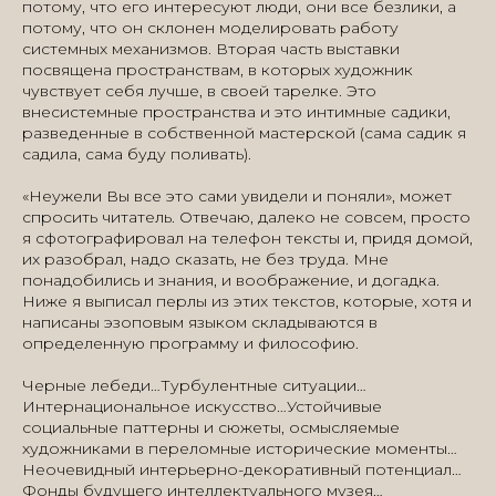
потому, что его интересуют люди, они все безлики, а
потому, что он склонен моделировать работу
системных механизмов. Вторая часть выставки
посвящена пространствам, в которых художник
чувствует себя лучше, в своей тарелке. Это
внесистемные пространства и это интимные садики,
разведенные в собственной мастерской (сама садик я
садила, сама буду поливать).
«Неужели Вы все это сами увидели и поняли», может
спросить читатель. Отвечаю, далеко не совсем, просто
я сфотографировал на телефон тексты и, придя домой,
их разобрал, надо сказать, не без труда. Мне
понадобились и знания, и воображение, и догадка.
Ниже я выписал перлы из этих текстов, которые, хотя и
написаны эзоповым языком складываются в
определенную программу и философию.
Черные лебеди…Турбулентные ситуации…
Интернациональное искусство…Устойчивые
социальные паттерны и сюжеты, осмысляемые
художниками в переломные исторические моменты…
Неочевидный интерьерно-декоративный потенциал…
Фонды будущего интеллектуального музея…