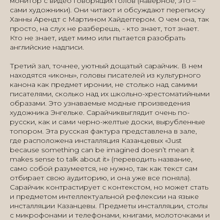
монитор с видео говорящих голов (наверное, это –
сами художники). Они читают и обсуждают переписку
Ханны Арендт с Мартином Хайдеггером. О чем она, так
просто, на слух не разберешь, - кто знает, тот знает.
Кто не знает, идет мимо или пытается разобрать
английские надписи.
Третий зал, точнее, уютный дощатый сарайчик. В нем
находятся «иконы», головы писателей из культурного
канона как предмет иронии, не столько над самими
писателями, сколько над их школьно-хрестоматийными
образами. Это узнаваемые модные произведения
художника Энгельке. Сарайчиквыглядит очень по-
русски, как и сами черно-желтые доски, вырубленные
топором. Эта русская фактура представлена в зале,
где расположена инсталляция Казанцевых «Just
because something can be imagined doesn’t mean it
makes sense to talk about it» (переводить название,
само собой разумеется, не нужно, так как текст сам
отбирает свою аудиторию, и она уже все поняла).
Сарайчик контрастирует с контекстом, но может стать
и предметом интеллектуальной рефлексии на языке
инсталляции Казанцевы. Предметы инсталляции, столы
с микрофонами и телефонами, книгами, молоточками и