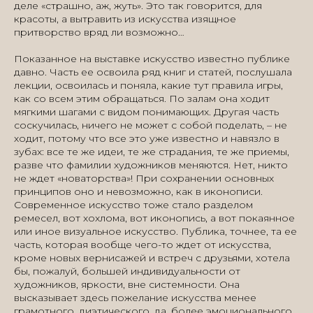
деле «страшно, аж, жуть». Это так говорится, для
красоты, а вытравить из искусства изящное
притворство вряд ли возможно…
Показанное на выставке искусство известно публике
давно. Часть ее освоила ряд книг и статей, послушала
лекции, освоилась и поняла, какие тут правила игры,
как со всем этим обращаться. По залам она ходит
мягкими шагами с видом понимающих. Другая часть
соскучилась, ничего не может с собой поделать, – не
ходит, потому что все это уже известно и навязло в
зубах: все те же идеи, те же страдания, те же приемы,
разве что фамилии художников меняются. Нет, никто
не ждет «новаторства»! При сохранении основных
принципов оно и невозможно, как в иконописи.
Современное искусство тоже стало разделом
ремесел, вот хохлома, вот иконопись, а вот покаянное
или иное визуальное искусство. Публика, точнее, та ее
часть, которая вообще чего-то ждет от искусства,
кроме новых вернисажей и встреч с друзьями, хотела
бы, пожалуй, большей индивидуальности от
художников, яркости, вне системности. Она
высказывает здесь пожелание искусства менее
грамотного, диэтического, да, более эмоционального