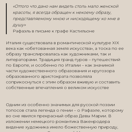
«Оттого что дано нам видеть столь мало женской
красоты, я всегда обращен к некоему образу,
представляемому мною и нисходящему ко мне в
душу»
Рафаэль в письме к графе Кастильоне
Италия существовала в романтической культуре XIX
века как «обетованная земля искусства», а тоска по ее
образу транслировалась как художниками, так и
литераторами. Традиция гранд-туров – путешествий
по Европе, и особенно по Италии – как значимой
части художественного образования и кругозора
образованного аристократа позволяла
соприкоснуться с этим образом вживую и составить
собственные впечатления о великом искусстве
Одним из особенно значимых для русской поэзии
топосов стала легенда о гении – о Рафаэле, которому
во сне явился прекрасный образ Девы Марии. В
изложении немецкого романтика Вакенродера
видение художника имело божественную природу,