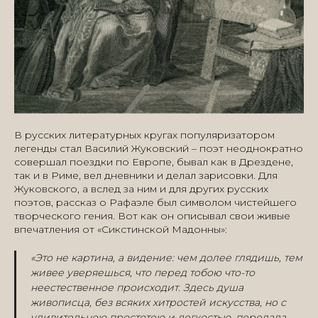
В русских литературных кругах популяризатором
легенды стал Василий Жуковский – поэт неоднократно
совершал поездки по Европе, бывал как в Дрездене,
так и в Риме, вел дневники и делал зарисовки. Для
Жуковского, а вслед за ним и для других русских
поэтов, рассказ о Рафаэле был символом чистейшего
творческого гения. Вот как он описывал свои живые
впечатления от «Сикстинской Мадонны»:
«Это не картина, а видение: чем долее глядишь, тем
живее уверяешься, что перед тобою что-то
неестественное происходит. Здесь душа
живописца, без всяких хитростей искусства, но с
удивительною простотою и легкостью, передала