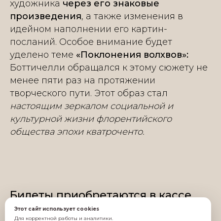
художника
через его знаковые
произведения
, а также изменения в
идейном наполнении его картин-
посланий. Особое внимание будет
уделено теме
«Поклонения волхвов»:
Боттичелли обращался к этому сюжету не
менее пяти раз на протяжении
творческого пути. Этот образ стал
настоящим зеркалом социальной и
культурной жизни флорентийского
общества эпохи кватроченто.
Билеты приобретаются в кассе
Музея христианской культуры.
Этот сайт использует cookies
Для корректной работы и аналитики.