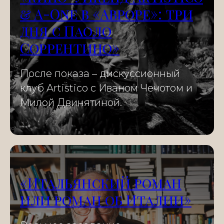
& A-One в «Авроре»: три
дня с Паоло
Соррентино»
После показа – дискуссионный
клуб Artistico с Иваном Чечотом и
Милой Двинятиной.
«Итальянский роман
или роман об Италии»