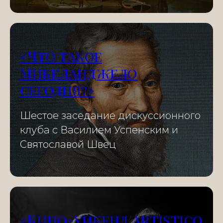
«Что такое
Микеланджело
сегодня?»
Шестое заседание дискуссионного
клуба с Василием Успенским и
Святославой Швец
«Кино-уикенд Artistico