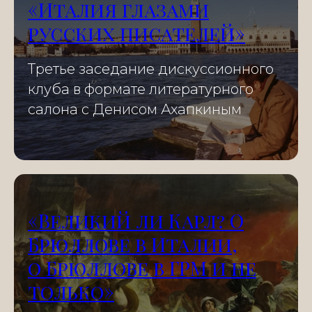
«Италия глазами
русских писателей»
Третье заседание дискуссионного
клуба в формате литературного
салона с Денисом Ахапкиным
«Великий ли Карл? О
Брюллове в Италии,
о Брюллове в ГРМ и не
только»