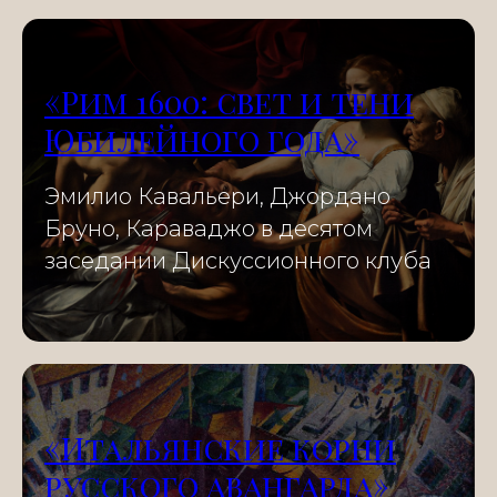
«Рим 1600: свет и тени
Юбилейного года»
Эмилио Кавальери, Джордано
Бруно, Караваджо в десятом
заседании Дискуссионного клуба
«Итальянские корни
русского авангарда»