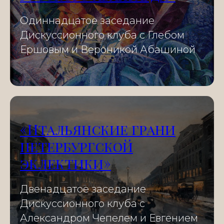
Одиннадцатое заседание
Дискуссионного клуба c Глебом
Ершовым и Вероникой Абашиной
«Итальянские грани
петербургской
эклектики»
Двенадцатое заседание
Дискуссионного клуба с
Александром Чепелем и Евгением