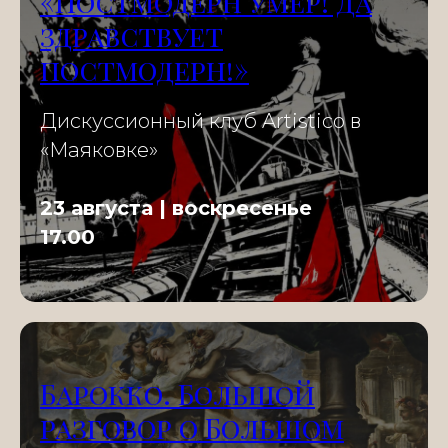
«Постмодерн умер! Да
здравствует
постмодерн!»
Дискуссионный клуб Artistico в
«Маяковке»
23 августа | воскресенье
17.00
Барокко. Большой
разговор о Большом