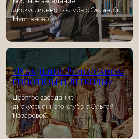
Восьмое заседание
дискуссионного клуба с Оксаной
Муштановой
«Рождение Ренессанса:
гипотезы и легенды»
Девятое заседание
дискуссионного клуба с Ольгой
Назаровой