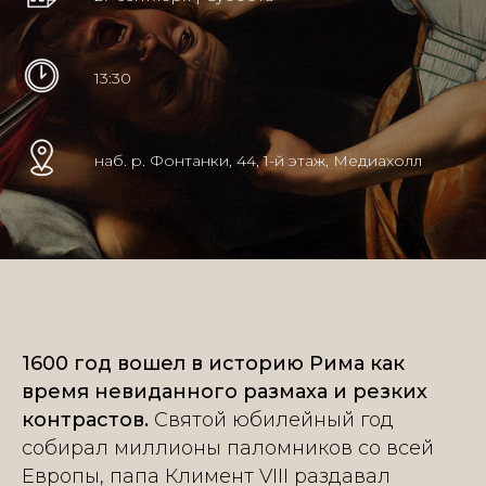
13:30
наб. р. Фонтанки, 44, 1-й этаж, Медиахолл
1600 год вошел в историю Рима как
время невиданного размаха и резких
контрастов.
Святой юбилейный год
собирал миллионы паломников со всей
Европы, папа Климент VIII раздавал