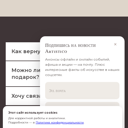
×
Подпишись на новости
Artistico
Как вернуть билет?
Анонсы офлайн и онлайн событий,
афиша и акции — на почту. Плюс
Можно ли приобрести билет в
интересные факты об искусстве в наших
соцсетях.
подарок?
Хочу связаться с менеджером
Этот сайт использует cookies
Для корректной работы и аналитики.
Подробности — в
Политике конфиденциальности
.
Согласен(-на) с
обработкой данных