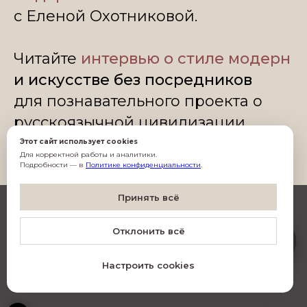
с Еленой Охотниковой.
Читайте
интервью о стиле модерн
и искусстве без посредников
для познавательного проекта о
русскоязычной цивилизации.
Этот сайт использует cookies
Для корректной работы и аналитики.
Подробности — в
Политике конфиденциальности
.
Согласен(-на) с
обработкой данных
Принять всё
Согласен(-на) на
рассылку
Artistico
Отклонить всё
O
Подписаться
Настроить cookies
© Все права защищены
•
Фото Алексей Сильников
•
Дизайн INCHAGENCY.RU