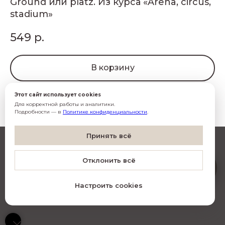
Ground или platz. Из курса «Arena, circus,
stadium»
549
р.
В корзину
Этот сайт использует cookies
Для корректной работы и аналитики.
Подробности — в
Политике конфиденциальности
.
Согласен(-на) с
обработкой данных
Принять всё
Согласен(-на) на
рассылку
Artistico
Отклонить всё
O
Подписаться
Настроить cookies
© Все права защищены
•
Фото Алексей Сильников
•
Дизайн INCHAGENCY.RU