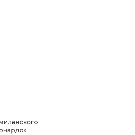
 миланского
еонардо»