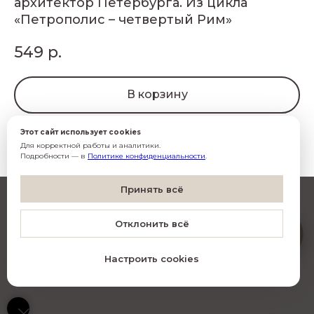
архитектор Петербурга. Из цикла
«Петрополис – четвертый Рим»
549
р.
В корзину
Этот сайт использует cookies
Для корректной работы и аналитики.
Подробности — в
Политике конфиденциальности
.
Согласен(-на) с
обработкой данных
Принять всё
Согласен(-на) на
рассылку
Artistico
Отклонить всё
O
Подписаться
Настроить cookies
© Все права защищены
•
Фото Алексей Сильников
•
Дизайн INCHAGENCY.RU