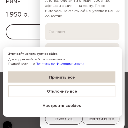
Рим»
Анонсы офлайн и онлайн событий,
афиша и акции — на почту. Плюс
интересные факты об искусстве в наших
1 950
р.
соцсетях.
В корзину
Полный цикл: 4 лекции
Этот сайт использует cookies
Для корректной работы и аналитики.
Подробности — в
Политике конфиденциальности
.
Согласен(-на) с
обработкой данных
Согласен(-на) на
рассылку
Artistico
Принять всё
Подписаться
Отклонить всё
O
Настроить cookies
© Все права защищены
•
Фото Алексей Сильников
•
МЫ В СОЦСЕТЯХ
Дизайн INCHAGENCY.RU
Группа VK
Телеграм канал