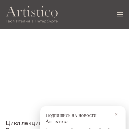
×
Подпишись на новости
Artistico
Цикл лекций «Петрополис – четвертый