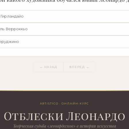
 Гирландайо
ль Верроккьо
еруджино
← НАЗАД
ВПЕРЁД →
ARTISTICO · ОНЛАЙН-КУРС
Отблески Леонардо
Творческая судьба «леонардесков» в истории искусства