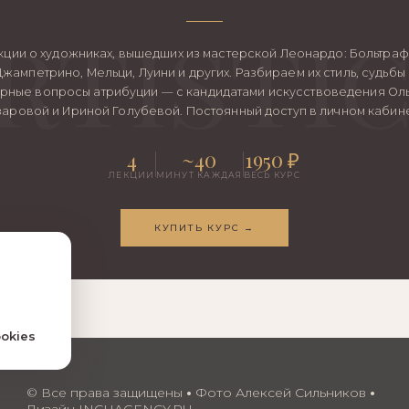
кции о художниках, вышедших из мастерской Леонардо: Больтра
Джампетрино, Мельци, Луини и других. Разбираем их стиль, судьбы 
рные вопросы атрибуции — с кандидатами искусствоведения Ол
заровой и Ириной Голубевой. Постоянный доступ в личном кабине
4
~40
1950 ₽
ЛЕКЦИИ
МИНУТ КАЖДАЯ
ВЕСЬ КУРС
КУПИТЬ КУРС →
okies
© Все права защищены
•
Фото Алексей Сильников
•
Дизайн INCHAGENCY.RU