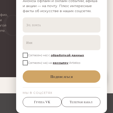
Анонсы офлайн и онлайн событий, афиша
и акции — на почту. Плюс интересные
факты об искусстве в наших соцсетях.
ффио,
и
ьгой
те.
Согласен(-на) с
обработкой данных
Согласен(-на) на
рассылку
Artistico
O
Подписаться
МЫ В СОЦСЕТЯХ
Группа VK
Телеграм канал