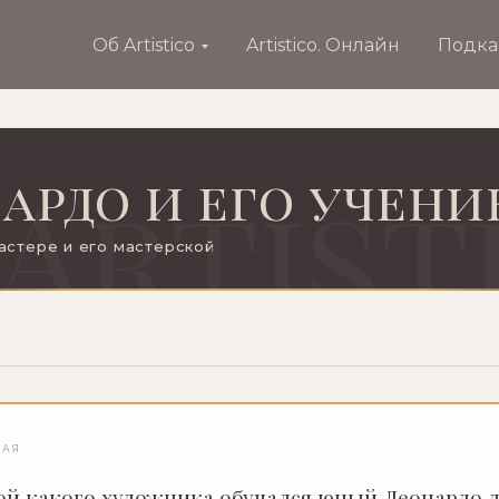
Об Artistico
Artistico. Онлайн
Подка
ардо и его учени
астере и его мастерской
КАЯ
ой какого художника обучался юный Леонардо 