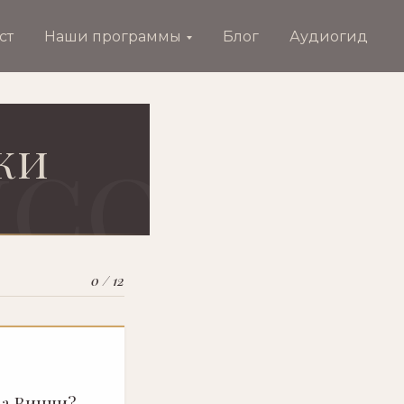
ст
Наши программы
Блог
Аудиогид
ки
0 / 12
да Винчи?