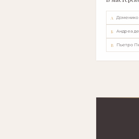
Доменико
А
Андреа де
Б
Пьетро П
В