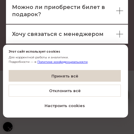
Можно ли приобрести билет в
подарок?
Хочу связаться с менеджером
Этот сайт использует cookies
Для корректной работы и аналитики.
Подробности — в
Политике конфиденциальности
.
Согласен(-на) с
обработкой данных
Принять всё
Согласен(-на) на
рассылку
Artistico
Отклонить всё
O
Подписаться
Настроить cookies
© Все права защищены
•
Фото Алексей Сильников
•
Дизайн INCHAGENCY.RU