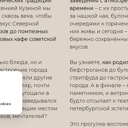
ических традиций.
заведения с атмосфе
Ксенией Кузиной мы
времени
– с их прос
сквозь века, чтобы
за чашкой чая, булоч
 вкус Северной
очередями к горячем
ров до помпезных
них живы и сегодня –
товых кафе советской
бережно сохранённые
вкусов.
ько блюда, но и
Вы узнаете,
как роди
астроение города.
бефстроганов до бул
ню повлияли другие
стритфуда до гастро
ый трактир, почти
города. А в финале –
га? Чем угощали в
памятником, и витри
а, и кто наведывался
будто отсылает к теа
okies
ские, ставшие местом
петербургской эстети
иков, мечтателей?
Это прогулка-воспом