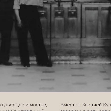
ко дворцов и мостов,
Вместе с Ксенией Ку