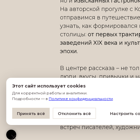
но и
изысканных гастроном
На авторской прогулке с 
отправимся в путешествие 
узнать, как формировался
столицы:
от первых тракти
заведений XIX века и куль
эпохи.
В центре рассказа – не тол
люди, вкусы, привычки и н
Как на петербургскую кух
Этот сайт использует cookies
страны? Где появился перв
Для корректной работы и аналитики.
Подробности — в
Политике конфиденциальности
.
ровесник самого Петербур
модных ресторанах XIX век
Принять всё
Отклонить всё
Настроить co
в первые кафе и кондитер
встреч писателей, художн