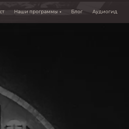
ст
Наши программы
Блог
Аудиогид