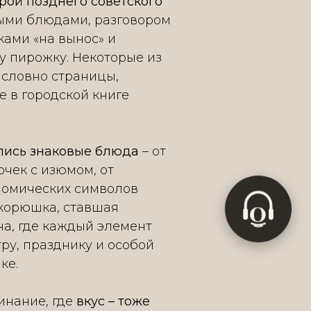
рой позднего советского
тыми блюдами, разговором
ками «на вынос» и
у пирожку. Некоторые из
 словно страницы,
 в городской книге
лись знаковые блюда
– от
Согласен(-на) с
обработкой данных
очек с изюмом, от
Согласен(-на) на
рассылку
Artistico
номических символов
O
 корюшка, ставшая
Подписаться
на, где каждый элемент
тру, празднику и особой
ке.
инание, где
вкус – тоже