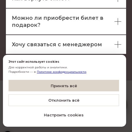
Можно ли приобрести билет в
подарок?
Хочу связаться с менеджером
Этот сайт использует cookies
Для корректной работы и аналитики.
Подробности — в
Политике конфиденциальности
.
Согласен(-на) с
обработкой данных
Принять всё
Согласен(-на) на
рассылку
Artistico
Отклонить всё
O
Подписаться
Настроить cookies
© Все права защищены
•
Фото Алексей Сильников
•
Дизайн INCHAGENCY.RU