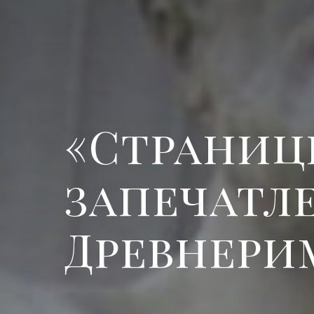
«Страниц
запечатл
Древнери