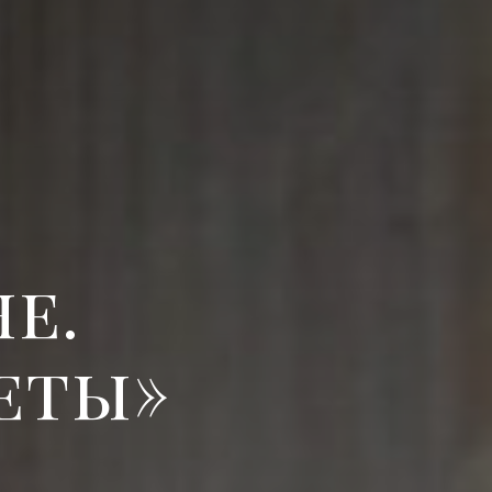
е.
еты»