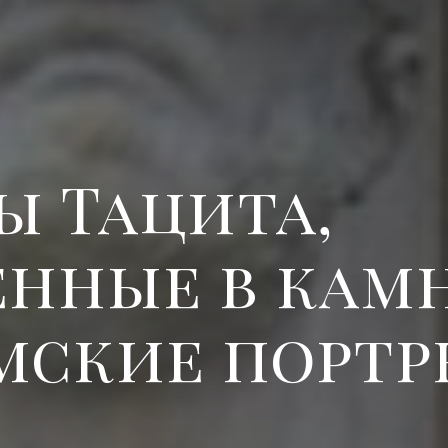
ы Тацита,
енные в камн
мские портр