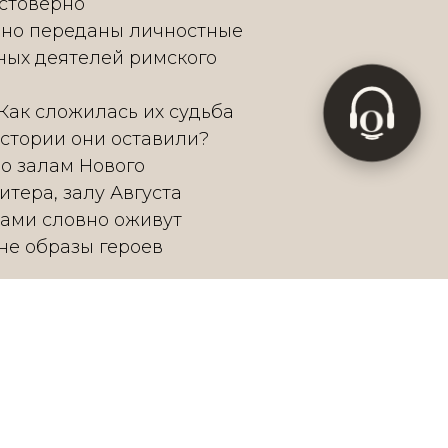
стоверно
нно переданы личностные
Согласен(-на) с
обработкой данных
ных деятелей римского
Согласен(-на) на
рассылку
Artistico
O
Как сложилась их судьба
Подписаться
истории они оставили?
о залам Нового
тера, залу Августа
нами словно оживут
не образы героев