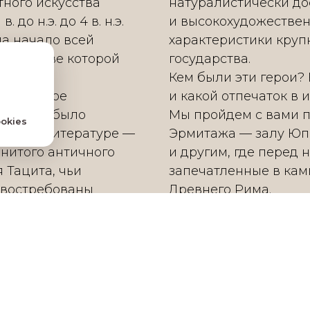
тного искусства
натуралистически до
 до н.э. до 4 в. н.э.
и высокохудожестве
а начало всей
характеристики круп
 в основе которой
государства.
кие
Кем были эти герои? 
ти. Особое
и какой отпечаток в 
личности было
Мы пройдем с вами п
okies
так и в литературе —
Эрмитажа — залу Юпи
енитого античного
и другим, где перед 
 Тацита, чьи
запечатленные в кам
 востребованы
Древнего Рима.
5 часа.