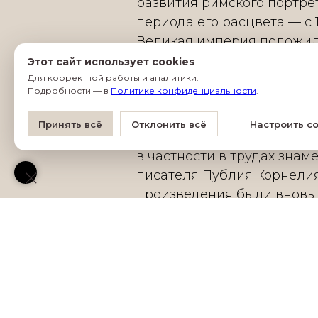
развития римского портре
периода его расцвета — с 1 в.
Великая империя положил
европейской цивилизации,
Этот сайт использует cookies
лежат индивидуалистичес
Для корректной работы и аналитики.
Подробности — в
Политике конфиденциальности
.
и гуманистические ценнос
отношение к человеку, к 
Принять всё
Отклонить всё
Настроить co
отражено как в искусстве, 
в частности в трудах знам
писателя Публия Корнелия
произведения были вновь
и в эпоху Ренессанса.
Продолжительность 1,