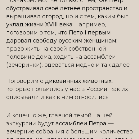
познакомимся не только с тем, как
Петр
обустраивал своё летнее пространство и
выращивал огород,
но и с тем, каким был
уклад жизни XVIII века:
например,
поговорим о том, что
Петр I первым
даровал свободу русским женщинам:
право жить на своей собственной
половине дома, ходить на ассамблеи
(вечеринки), одеваться модно и так далее.
Поговорим о
диковинных животных
,
которые появились у нас в России, как их
описывали и как к ним относились.
И конечно же, главной темой нашей
экскурсии будут
ассамблеи Петра
—
вечерние собрания с большим количество