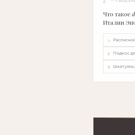
1.
СВАДЕБН
Что такое
d
Италии Эп
Расписной
А
Поднос д
Б
Шкатулка 
В