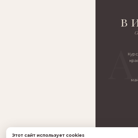
в 
С
Курс
кра
ман
Этот сайт использует cookies