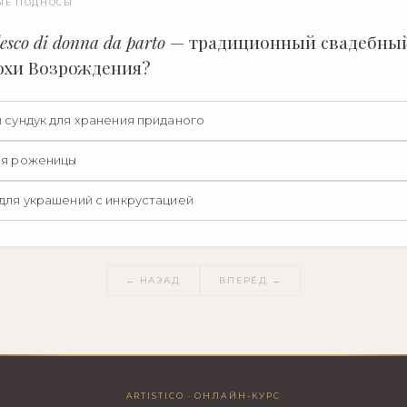
ЫЕ ПОДНОСЫ
esco di donna da parto
— традиционный свадебный
охи Возрождения?
 сундук для хранения приданого
ля роженицы
для украшений с инкрустацией
← НАЗАД
ВПЕРЁД →
ARTISTICO · ОНЛАЙН-КУРС