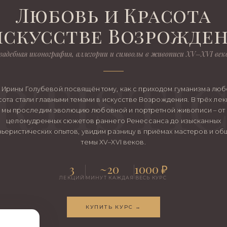
Любовь и Красота
искусстве Возрожде
вадебная иконография, аллегории и символы в живописи XV–XVI век
 Ирины Голубевой посвящён тому, как с приходом гуманизма люб
сота стали главными темами в искусстве Возрождения. В трёх лек
мы проследим эволюцию любовной и портретной живописи – от
целомудренных сюжетов раннего Ренессанса до изысканных
ьеристических опытов, увидим разницу в приёмах мастеров и о
темы XV–XVI веков.
3
~20
1000 ₽
ЛЕКЦИЙ
МИНУТ КАЖДАЯ
ВЕСЬ КУРС
КУПИТЬ КУРС →