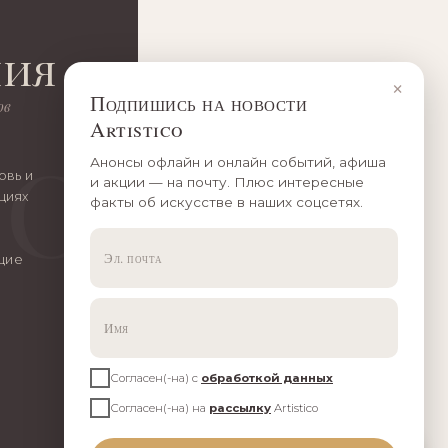
ния
×
Подпишись на новости
ов
Artistico
Анонсы офлайн и онлайн событий, афиша
овь и
и акции — на почту. Плюс интересные
циях
факты об искусстве в наших соцсетях.
бщие
Согласен(-на) с
обработкой данных
Согласен(-на) на
рассылку
Artistico