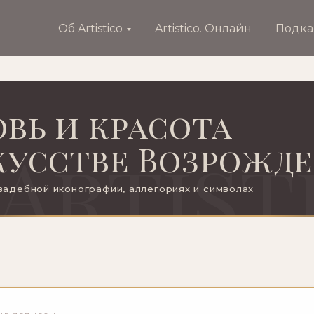
Об Artistico
Artistico. Онлайн
Подка
вь и красота
кусстве Возрожд
свадебной иконографии, аллегориях и символах