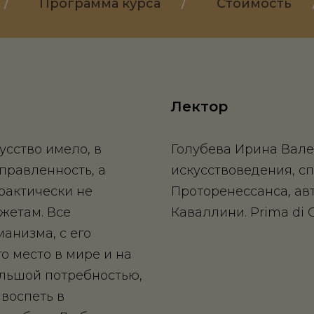
/
Программа курса
/
Стоимость
Лектор
усство имело, в
Голубева Ирина Вале
правленность, а
искусствоведения, с
рактически не
Проторенессанса, ав
жетам. Все
Каваллини. Prima di G
анизма, с его
го место в мире и на
ольшой потребностью,
воспеть в