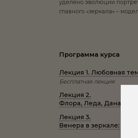
уделено эволюции портрет
главного «зеркала» – моде
Программа курса
Лекция 1. Любовная тем
Бесплатная лекция
Лекция 2.
Флора, Леда, Даная: ч
Лекция 3.
Венера в зеркале: жен