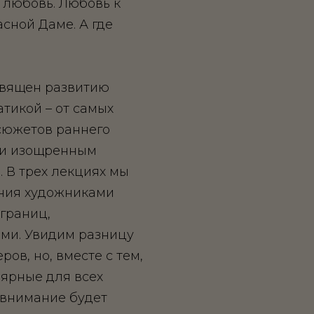
 любовь. Любовь к
сной Даме. А где
священ развитию
тикой – от самых
сюжетов раннего
 и изощренным
 В трех лекциях мы
ния художниками
 границ,
ми. Увидим разницу
ов, но, вместе с тем,
ярные для всех
 внимание будет