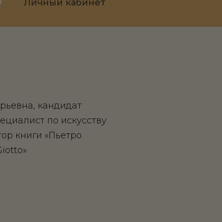
/
Личный кабинет
рьевна, кандидат
пециалист по искусству
тор книги «Пьетро
iotto»