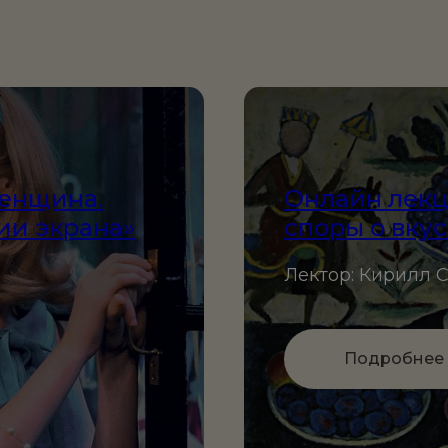
Женщина.
Онлайн лекц
ии экрана»
споры о вкус
Лектор: Кирилл 
Подробнее 