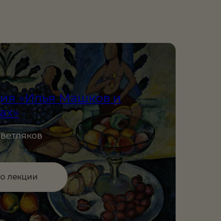
ия «Илья Машков и
ах»
Светляков
о лекции