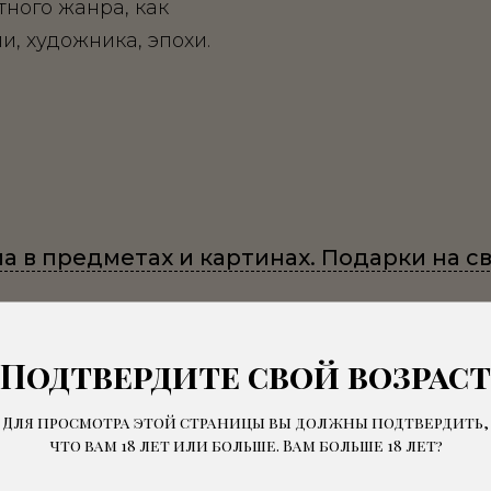
ного жанра, как
ли, художника, эпохи.
а в предметах и картинах. Подарки на св
Подтвердите свой возраст
увственные женские образы в искусстве 
Для просмотра этой страницы вы должны подтвердить,
ский портрет итальянского Ренессанса.
что вам 18 лет или больше. Вам больше 18 лет?